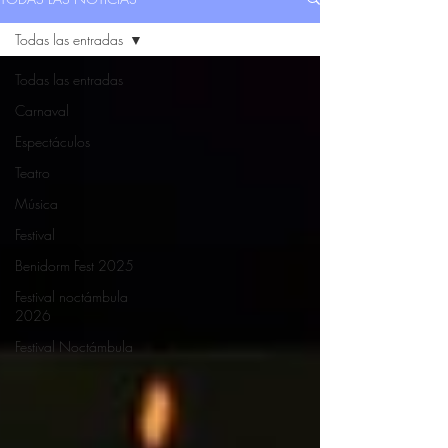
Todas las entradas
Todas las entradas
Carnaval
Espectáculos
Teatro
Música
Festival
Benidorm Fest 2025
Festival noctámbula
2026
Festival Noctámbula