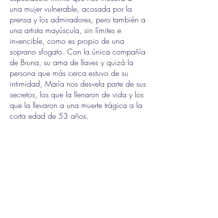
una mujer vulnerable, acosada por la
prensa y los admiradores, pero también a
una artista mayúscula, sin límites e
invencible, como es propio de una
soprano sfogato. Con la única compañía
de Bruna, su ama de llaves y quizá la
persona que más cerca estuvo de su
intimidad, María nos desvela parte de sus
secretos, los que la llenaron de vida y los
que la llevaron a una muerte trágica a la
corta edad de 53 años.
Versión y dirección:
Alberto Frías
Intérpretes: Mabel Del Pozo, Anabel
Maurín, Eva Marco
Piano: Natasha Belenova
Diseño del espacio escénico: Pedro
Víllora
Escenografía: Juan Sebastián Domínguez