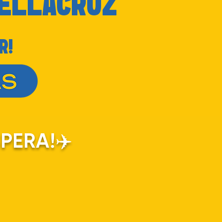
ELLACRUZ
R!
SPERA!✈️