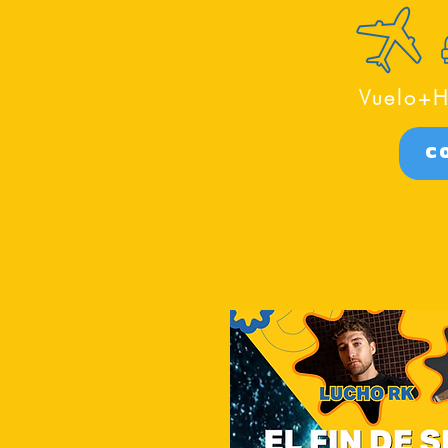
Vuelo+H
C