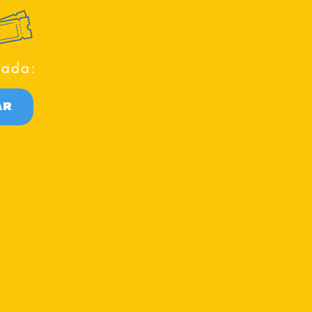
rada:
AR