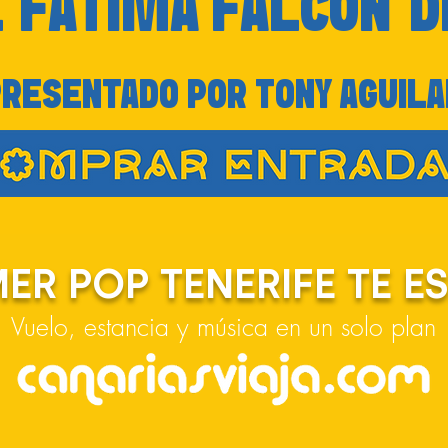
E
FÁTIMA FALCÓN
D
PRESENTADO POR TONY AGUILA
ER POP TENERIFE TE E
Vuelo, estancia y música en un solo plan