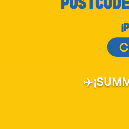
POSTCOD
¡
✈️¡SUMM