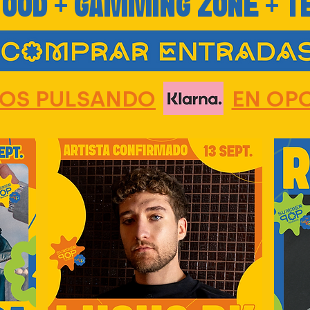
FOOD + GAMMING ZONE + T
ZOS PULSANDO
EN OP