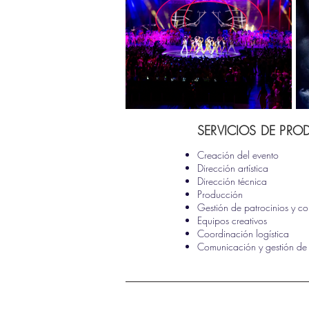
SERVICIOS DE PR
Creación del evento
Dirección artística
Dirección técnica
Producción
Gestión de patrocinios y co
Equipos creativos
Coordinación logística
Comunicación y gestión de