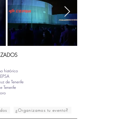
LIZADOS
 histórico
CEPSA
uz de Tenerife
e Tenerife
aoro
ados
¿Organizamos tu evento?