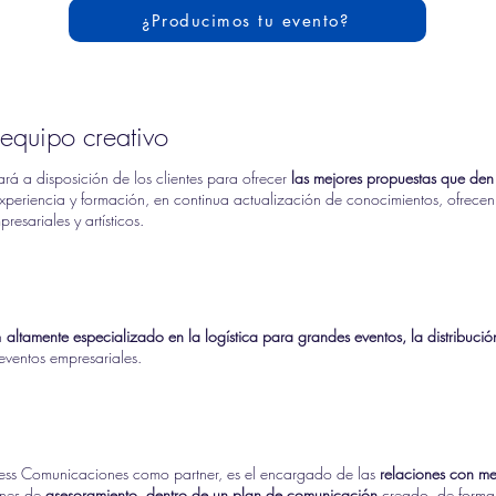
¿Producimos tu evento?
equipo creativo
ará a disposición de los clientes para ofrecer
las mejores propuestas que den 
xperiencia y formación, en continua actualización de conocimientos, ofrecen
esariales y artísticos.
n
altamente especializado en la logística para grandes eventos, la distribució
 eventos empresariales.
ss Comunicaciones como partner, es el encargado de las
relaciones con me
ones de
asesoramiento, dentro de un plan de comunicación
creado, de forma e