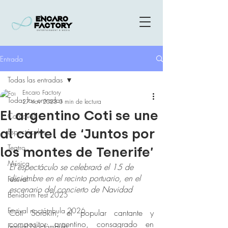
Entrada
Todas las entradas
Encaro Factory
Todas las entradas
27 nov 2023
3 min de lectura
El argentino Coti se une
Carnaval
al cartel de ‘Juntos por
Espectáculos
Teatro
los montes de Tenerife’
Música
El espectáculo se celebrará el 15 de 
diciembre en el recinto portuario, en el 
Festival
escenario del concierto de Navidad
Benidorm Fest 2025
Festival noctámbula 2026
Coti Sorokin, el popular cantante y 
compositor argentino, consagrado en 
Festival Noctámbula