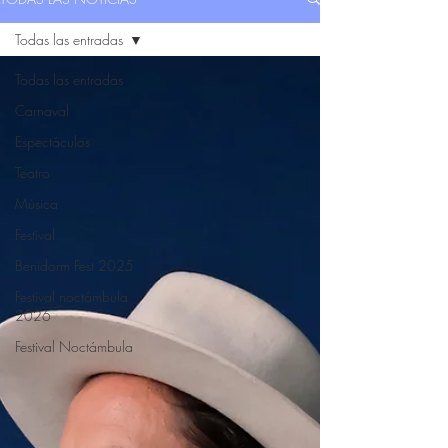
Todas las entradas
Todas las entradas
Carnaval
Espectáculos
Teatro
Música
Festival
Benidorm Fest 2025
Festival noctámbula
2026
Festival Noctámbula