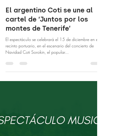
Encaro Factory
27 nov 2023
3 min de lectura
El argentino Coti se une al
cartel de ‘Juntos por los
montes de Tenerife’
El espectáculo se celebrará el 15 de diciembre en el
recinto portuario, en el escenario del concierto de
Navidad Coti Sorokin, el popular...