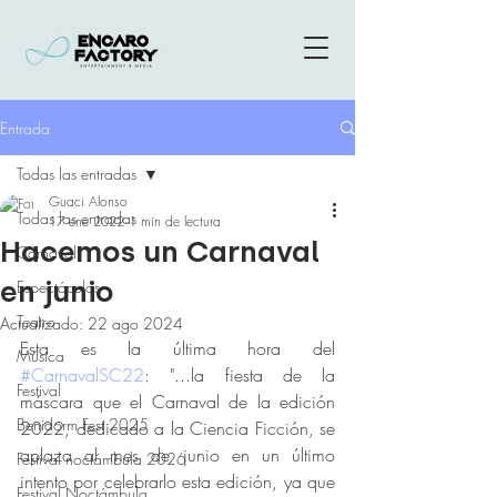
Entrada
Todas las entradas
Guaci Alonso
Todas las entradas
17 ene 2022
1 min de lectura
Hacemos un Carnaval
Carnaval
en junio
Espectáculos
Teatro
Actualizado:
22 ago 2024
Esta es la última hora del 
Música
#CarnavalSC22
: "...la fiesta de la 
Festival
máscara que el Carnaval de la edición 
Benidorm Fest 2025
2022, dedicado a la Ciencia Ficción, se 
aplaza al mes de junio
en un último 
Festival noctámbula 2026
intento por celebrarlo esta edición, ya que 
Festival Noctámbula