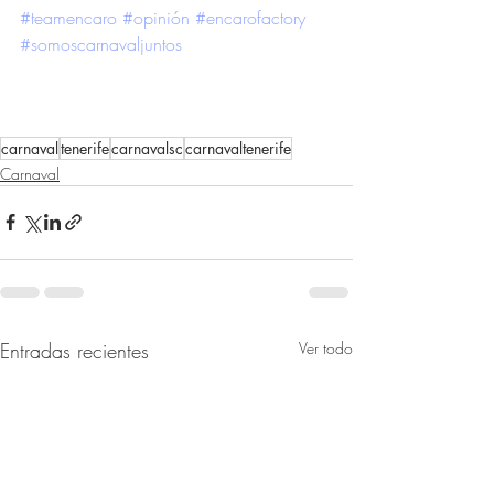
#teamencaro
#opinión
#encarofactory
#somoscarnavaljuntos
carnaval
tenerife
carnavalsc
carnavaltenerife
Carnaval
Entradas recientes
Ver todo