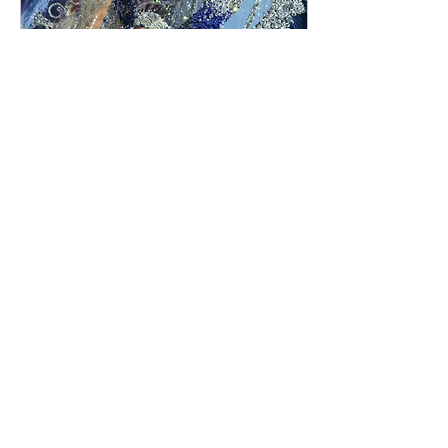
27 dic 2021
∙
2
min
Carnaval 2022: Que
nada lo pare
El de 2022 volverá a ser un
carnaval distinto, pero
seguirá siendo nuestro
carnaval
152
0
4