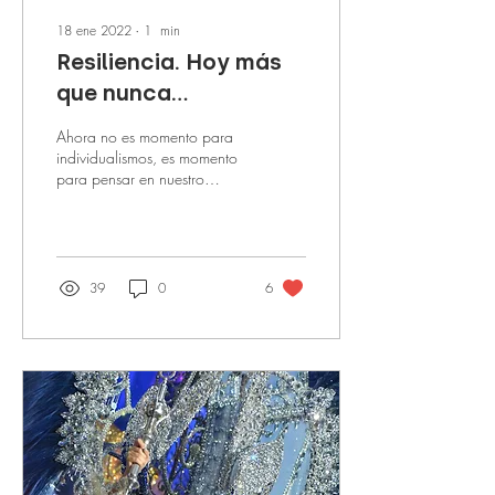
18 ene 2022
∙
1
min
Resiliencia. Hoy más
que nunca
#somoscarnavaljuntos
Ahora no es momento para
individualismos, es momento
para pensar en nuestro
carnaval y en todos y cada
uno de los que lo hacemos
posible.
39
0
6