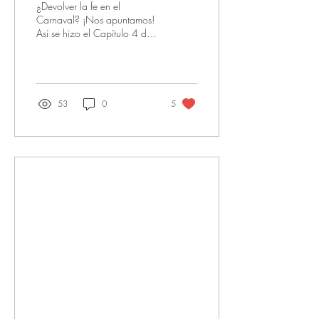
¿Devolver la fe en el
Carnaval? ¡Nos apuntamos!
Así se hizo el Capítulo 4 de
#RegresoalCarnaval con
Dorada y Lauder Creativa
53
0
5