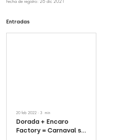
Fecha de registro: 26 dic 2021
Entradas
20 feb 2022
∙
3
min
Dorada + Encaro
Factory = Carnaval sin
límites