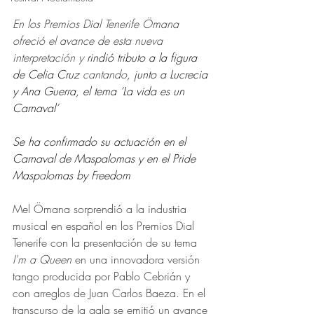
En los Premios Dial Tenerife Ömana 
ofreció el avance de esta nueva 
interpretación y 
rindió tributo a la figura 
de Celia Cruz
 cantando
, junto a Lucrecia 
y Ana Guerra, el tema ‘La vida es un 
Carnaval’
Se ha confirmado su actuación en el 
Carnaval de Maspalomas y en el Pride 
Masp
a
lomas by Freedom
Mel Ömana sorprendió a la industria 
musical en español en los Premios Dial 
Tenerife con la presentación de su tema 
I'm a Queen
 en una innovadora versión 
tango producida por Pablo Cebrián y 
con arreglos de Juan Carlos Baeza. En el 
transcurso de la gala se emitió un avance 