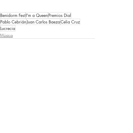
Benidorm Fest
I'm a Queen
Premios Dial
Pablo Cebrián
Juan Carlos Baeza
Celia Cruz
Lucrecia
Música
Entradas recientes
Ver todo