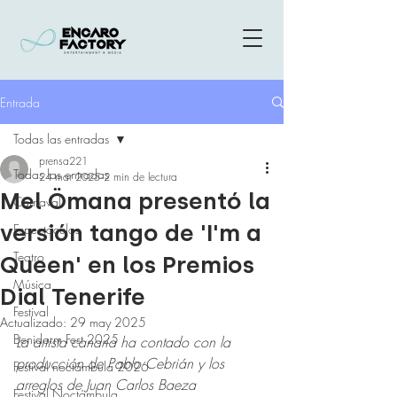
Entrada
Todas las entradas
prensa221
Todas las entradas
24 mar 2025
2 min de lectura
Mel Ömana presentó la
Carnaval
versión tango de 'I'm a
Espectáculos
Teatro
Queen' en los Premios
Música
Dial Tenerife
Festival
Actualizado:
29 may 2025
Benidorm Fest 2025
La artista canaria ha contado con la 
producción de Pablo Cebrián y los 
Festival noctámbula 2026
arreglos de Juan Carlos Baeza
Festival Noctámbula