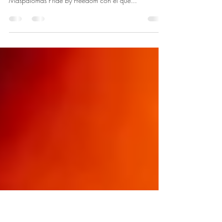
desfile de carrozas del
Maspalomas Pride
La artista canaria Mel Ömana fue una de las grandes
figuras del esperado desfile de carrozas del
Maspalomas Pride by Freedom con el que...