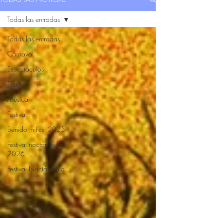
Todas las entradas
Todas las entradas
Carnaval
Espectáculos
Teatro
Música
Festival
Benidorm Fest 2025
Festival noctámbula
2026
Festival Noctámbula