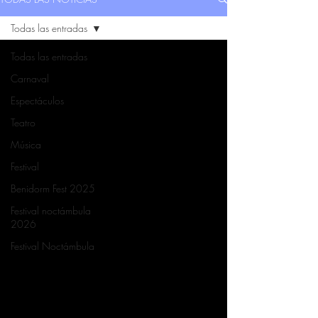
Todas las entradas
Todas las entradas
Carnaval
Espectáculos
Teatro
Música
Festival
Benidorm Fest 2025
Festival noctámbula
2026
Festival Noctámbula