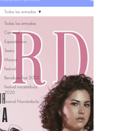
Todas las entradas
Todas las entradas
Carnaval
Espectáculos
Teatro
Música
Festival
Benidorm Fest 2025
Festival noctámbula
2026
Festival Noctámbula