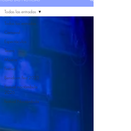
Todas las entradas
Todas las entradas
Carnaval
Espectáculos
Teatro
Música
Festival
Benidorm Fest 2025
Festival noctámbula
2026
Festival Noctámbula