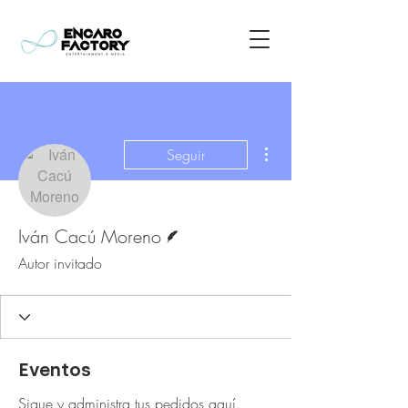
Más acciones
Seguir
Escritor
Iván Cacú Moreno
Autor invitado
Eventos
Sigue y administra tus pedidos aquí.