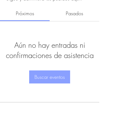
Próximos
Pasados
Aún no hay entradas ni
confirmaciones de asistencia
Buscar eventos
© 2026 by Encaro Factory
Organización de Eventos
Espectáculos
|
Producción
|
Comunicación
|
Artistas
Más info:
info@encarofactory.com
Teléfono:
922.44.11.55