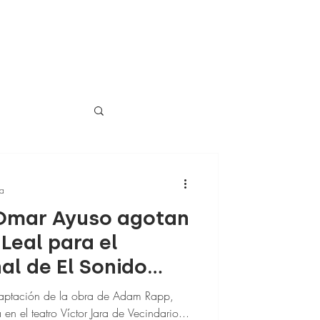
ra
 Omar Ayuso agotan
 Leal para el
al de El Sonido
adaptación de la obra de Adam Rapp,
en el teatro Víctor Jara de Vecindario...