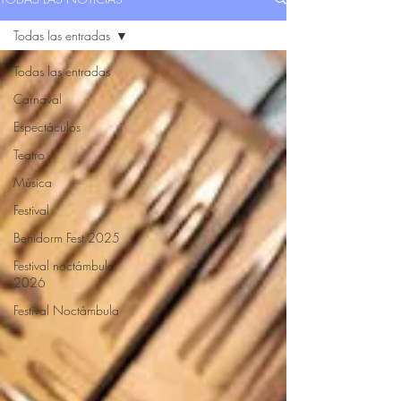
Todas las entradas
Todas las entradas
Carnaval
Espectáculos
Teatro
Música
Festival
Benidorm Fest 2025
Festival noctámbula
2026
Festival Noctámbula