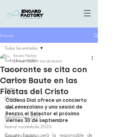
Entrada
Todas las entradas
Encaro Factory
Todas las entradas
28 sept 2022
1 min de lectura
Tacoronte se cita con
Carnaval
Carlos Baute en las
Espectáculos
Teatro
Fiestas del Cristo
Música
Cadena Dial ofrece un concierto 
del venezolano y una sesión de 
Festival
Renzzo el Selector el próximo 
Benidorm Fest 2025
viernes 30 de septiembre
Festival noctámbula 2026
Encaro Factory será la responsable de 
Festival Noctámbula