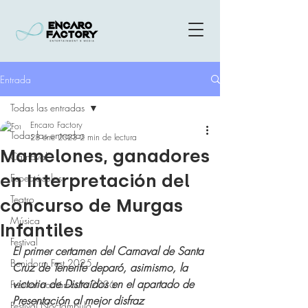
Entrada
Todas las entradas
Encaro Factory
Todas las entradas
28 ene 2023
2 min de lectura
Mamelones, ganadores
Carnaval
en Interpretación del
Espectáculos
Teatro
concurso de Murgas
Música
Infantiles
Festival
El primer certamen del Carnaval de Santa 
Benidorm Fest 2025
Cruz de Tenerife deparó, asimismo, la 
victoria de Distraídos en el apartado de 
Festival noctámbula 2026
Presentación al mejor disfraz  
Festival Noctámbula