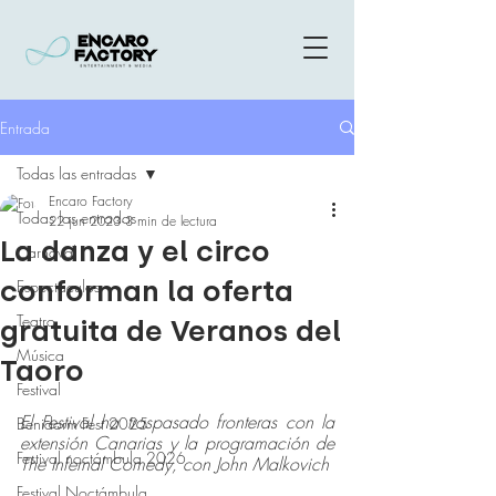
Entrada
Todas las entradas
Encaro Factory
Todas las entradas
22 jun 2023
3 min de lectura
La danza y el circo
Carnaval
conforman la oferta
Espectáculos
Teatro
gratuita de Veranos del
Música
Taoro
Festival
El Festival ha traspasado fronteras con la 
Benidorm Fest 2025
extensión Canarias y la programación de 
Festival noctámbula 2026
The Infernal Comedy, con John Malkovich
Festival Noctámbula