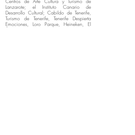
Centros de Arte Cultura y Turismo de 
Lanzarote; el Instituto Canario de 
Desarrollo Cultural; Cabildo de Tenerife, 
Turismo de Tenerife, Tenerife Despierta 
Emociones, Loro Parque, Heineken, El 
Águila; además de la colaboración de 
Alkur, Viajarium, Sonopluss, Glory, Simón 
Martín-Ibéricos de Guijuelo, Asociación 
de Desarrollo Empresarial, CIT del Puerto 
de la Cruz, hotel Parque San Antonio, 
Hotel Botánico y Hotel Taoro Garden. 
Festival
Entradas recientes
Ver todo