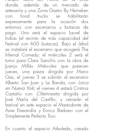
donde, además de un mercado de 
artesanía y una Zona Gastro By Heineken 
con food trucks se habilitarán 
expresamente para la ocasión dos 
entornos con escenarios y butacas de 
pago. Uno será el espacio Laurel de 
Indias (el recinto de más capacidad del 
Festival con 600 butacas). Bajo el árbol 
se instalará el escenario que acogerá The 
Infernal Comedy; el miércoles 2 será el 
turno para Clara Sanchís con la obra de 
Juanjo Millás Miércoles que parecen 
jueves, una pieza dirigida por Mario 
Gas; el jueves 3 se subirán al escenario 
Alberto San Juan y La Banda, con 
Lorca 
en Nueva York
; el viernes 4 estará Cristina 
Castaño con 
Clitemnestra 
dirigida por 
José María del Castillo; y cerrarán el 
festival en este espacio el Mastodonte de 
Asier Etxeandía y Enrico Barbaro con el 
Simplemente Perfecto Tour. 
En cuanto al espacio Arboleda, creado 