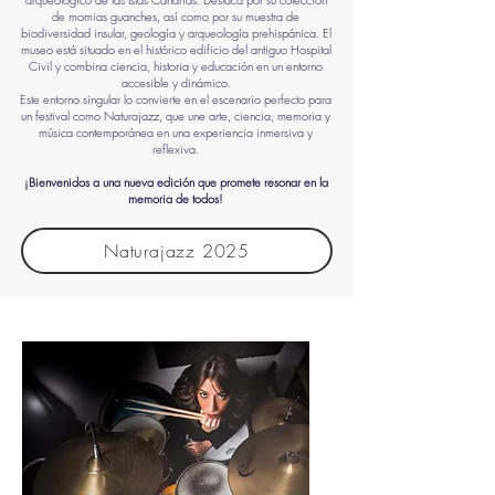
de momias guanches, así como por su muestra de
biodiversidad insular, geología y arqueología prehispánica. El
museo está situado en el histórico edificio del antiguo Hospital
Civil y combina ciencia, historia y educación en un entorno
accesible y dinámico.
Este entorno singular lo convierte en el escenario perfecto para
un festival como Naturajazz, que une arte, ciencia, memoria y
música contemporánea en una experiencia inmersiva y
reflexiva.
¡Bienvenidos a una nueva edición que promete resonar en la
memoria de todos!
Naturajazz 2025