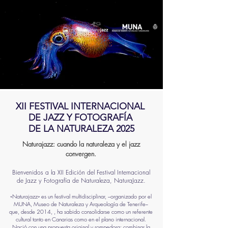
XII FESTIVAL INTERNACIONAL
DE JAZZ Y FOTOGRAFÍA
DE LA NATURALEZA 2025
Naturajazz: cuando la naturaleza y el jazz
convergen.
Bienvenidos a la XII Edición del Festival Internacional
de Jazz y Fotogra
fía de Naturaleza, NaturaJazz.
«Naturajazz» es un festival multidisciplinar, −organizado por el
MUNA, Museo de Naturaleza y Arqueología de Tenerife−
que, desde 2014, , ha sabido consolidarse como un referente
cultural tanto en Canarias como en el plano internacional.
Nació con una propuesta original y rompedora: combinar la