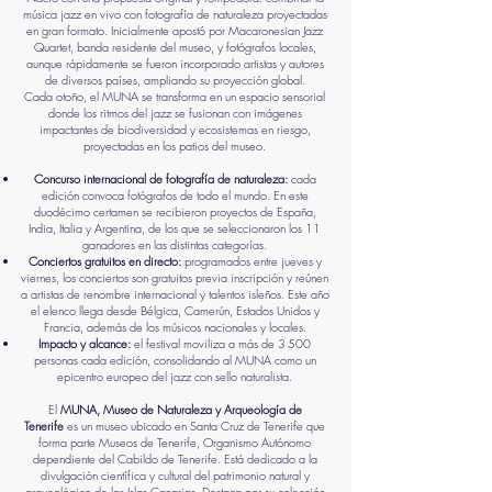
música jazz en vivo con fotografía de naturaleza proyectadas
en gran formato. Inicialmente apostó por Macaronesian Jazz
Quartet, banda residente del museo, y fotógrafos locales,
aunque rápidamente se fueron incorporado artistas y autores
de diversos países, ampliando su proyección global.
Cada otoño, el MUNA se transforma en un espacio sensorial
donde los ritmos del jazz se fusionan con imágenes
impactantes de biodiversidad y ecosistemas en riesgo,
proyectadas en los patios del museo.
Concurso internacional de fotografía de naturaleza:
cada
edición convoca fotógrafos de todo el mundo. En este
duodécimo certamen se recibieron proyectos de España,
India, Italia y Argentina, de los que se seleccionaron los 11
ganadores en las distintas categorías.
Conciertos gratuitos en directo:
programados entre jueves y
viernes, los conciertos son gratuitos previa inscripción y reúnen
a artistas de renombre internacional y talentos isleños. Este año
el elenco llega desde Bélgica, Camerún, Estados Unidos y
Francia, además de los músicos nacionales y locales.
Impacto y alcance:
el festival moviliza a más de 3 500
personas cada edición, consolidando al MUNA como un
epicentro europeo del jazz con sello naturalista.
El
MUNA, Museo de Naturaleza y Arqueología de
Tenerife
es un museo ubicado en Santa Cruz de Tenerife que
forma parte Museos de Tenerife, Organismo Autónomo
dependiente del Cabildo de Tenerife. Está dedicado a la
divulgación científica y cultural del patrimonio natural y
arqueológico de las Islas Canarias. Destaca por su colección