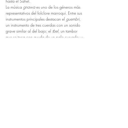
hasta el Sahel.
La música 
gnawa
 es uno de los géneros más 
representativos del folclore marroquí. Entre sus 
instrumentos principales destacan el 
guembri
, 
un instrumento de tres cuerdas con un sonido 
grave similar al del bajo; el 
tbel
, un tambor 
que se toca con ayuda de un palo curvado; y 
las 
qraqeb
, las características castañuelas 
metálicas. La música 
gnawa
 se distingue por su 
marcado ritmo y por un canto…
LEER MÁS >
Entradas
Entradas agotadas
Precio
0,00 €