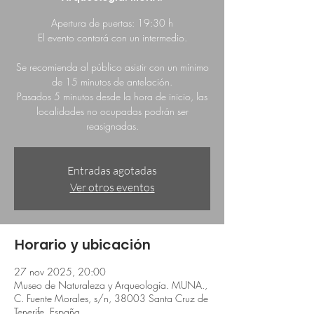
Apertura de puertas: 19:30 h
El evento contará con un intermedio.
Se recomienda al público asistir con un mínimo
de 15 minutos de antelación.
Pasados 5 minutos desde la hora de inicio, las
localidades no ocupadas podrán ser
reasignadas.
Entradas agotadas
Ver otros eventos
Horario y ubicación
27 nov 2025, 20:00
Museo de Naturaleza y Arqueología. MUNA.,
C. Fuente Morales, s/n, 38003 Santa Cruz de
Tenerife, España