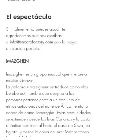
El espectáculo
Si finalmente no puedes acudir te 
agradecemos que nos escribas 
a
info@encarofactory.com
 con la mayor 
antelación posible.
IMAZGHEN 
Imazighen es un grupo musical que interpreta 
música Gnawa.
La palabra «Imazighen» se traduce como «los 
bereberes», nombre que designa a las 
personas pertenecientes a un conjunto de 
etnias autóctonas del norte de África, territorio 
conocido como Tamazgha. Estas comunidades 
se extienden desde las Islas Canarias y la costa 
atlántica continental hasta el oasis de Siwa, en 
Egipto, y desde la costa del mar Mediterráneo 