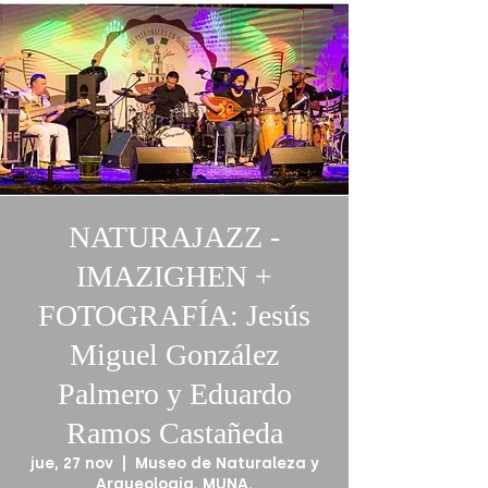
NATURAJAZZ -
IMAZIGHEN +
FOTOGRAFÍA: Jesús
Miguel González
Palmero y Eduardo
Ramos Castañeda
jue, 27 nov
  |  
Museo de Naturaleza y
Arqueología. MUNA.