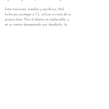
Entre traiciones, batallas y sacrificios, Mal 
lucha por proteger a Cú, incluso a costa de su 
propia alma. Pero el destino es implacable, y 
en su intento desesperado por desafiarlo, la 
tragedia la arrastra hasta el abismo.
“Moher” es un musical épico inspirado en la 
mitología irlandesa, donde la magia, el amor y 
la guerra se entrelazan en una historia de 
lealtad, sacrificio y redención.
Compartir este evento