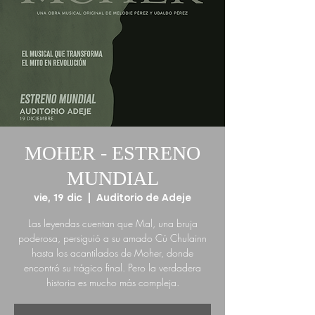
MOHER - ESTRENO
MUNDIAL
vie, 19 dic
  |  
Auditorio de Adeje
Las leyendas cuentan que Mal, una bruja
poderosa, persiguió a su amado Cú Chulainn
hasta los acantilados de Moher, donde
encontró su trágico final. Pero la verdadera
historia es mucho más compleja.