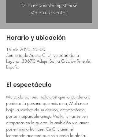
Ya no es posible registrarse
Ver otros eventos
Horario y ubicación
19 dic 2025, 20:00
Auditorio de Adeje, C. Universidad de la
Laguna, 38670 Adeje, Santa Cruz de Tenerife,
España
El espectáculo
Marcada por una maldición que la condena a 
perder a la persona que más ama, Mal crece 
bajo la sombra de su destino, acompañada 
por su inseparable amiga Molly. Juntas se ven 
atrapadas en la guerra, la ambición y el amor 
por el mismo hombre: Cú Chulainn, el 
legendario guerrero que solo ansía la gloria.