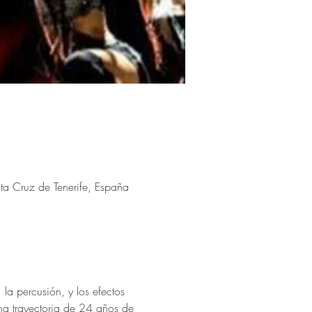
a Cruz de Tenerife, España
a percusión, y los efectos 
na trayectoria de 24 años de 