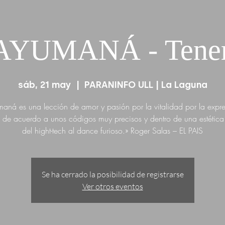
YUMANÁ - Tener
sáb, 21 may
  |  
PARANINFO ULL | La Laguna
ná es una lección de amor y pasión por la vitalidad por la expr
d de acuerdo a unos códigos muy precisos y dentro de una estétic
del hight-tech al dance furioso.» Roger Salas – EL PAIS
Se ha cerrado la posibilidad de registrarse
Ver otros eventos