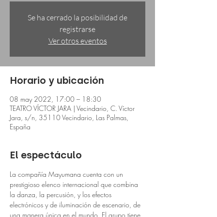
Se ha cerrado la posibilidad de
registrarse
Ver otros eventos
Horario y ubicación
08 may 2022, 17:00 – 18:30
TEATRO VÍCTOR JARA | Vecindario, C. Víctor
Jara, s/n, 35110 Vecindario, Las Palmas,
España
El espectáculo
La compañía Mayumana cuenta con un 
prestigioso elenco internacional que combina 
la danza, la percusión, y los efectos 
electrónicos y de iluminación de escenario, de 
una manera única en el mundo. El grupo tiene 