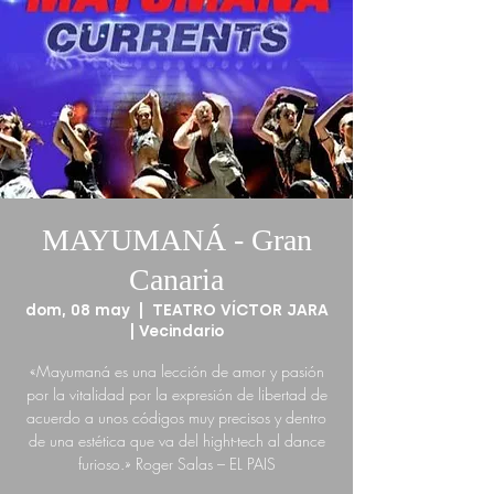
MAYUMANÁ - Gran
Canaria
dom, 08 may
  |  
TEATRO VÍCTOR JARA
| Vecindario
«Mayumaná es una lección de amor y pasión
por la vitalidad por la expresión de libertad de
acuerdo a unos códigos muy precisos y dentro
de una estética que va del hight-tech al dance
furioso.» Roger Salas – EL PAIS