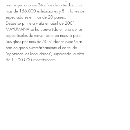
una trayectoria de 24 años de actividad, con 
más de 156.000 exhibiciones y 8 millones de 
espectadores en más de 20 países. 
Desde su primera visita en abril de 2001, 
MAYUMANA se ha convertido en uno de los 
espectáculos de mayor éxito en nuestro país. 
Sus giras por más de 50 ciudades españolas 
han colgado sistemáticamente el cartel de 
"agotadas las localidades", superando la cifra 
de 1.500.000 espectadores.
Currents está basado en la batalla creativa 
que llevaron Nikola Tesla y Thomas Alva 
Edison para la invención de formas modernas 
de electricidad. Un momento de la historia en 
el que la energía eléctrica todavía estaba en 
un punto intermedio entre magia y ciencia. 
Mayumana nos deja el…
LEER MÁS >