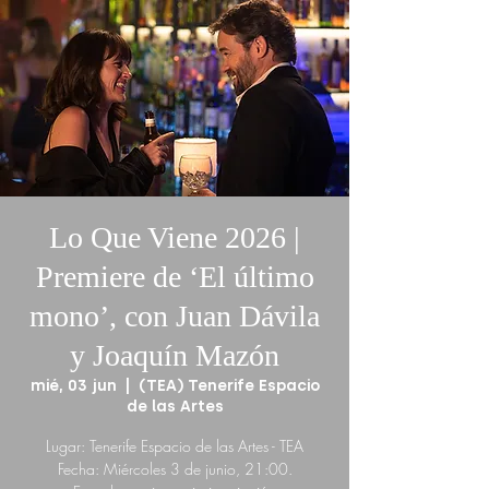
Lo Que Viene 2026 |
Premiere de ‘El último
mono’, con Juan Dávila
y Joaquín Mazón
mié, 03 jun
  |  
(TEA) Tenerife Espacio
de las Artes
Lugar: Tenerife Espacio de las Artes - TEA
Fecha: Miércoles 3 de junio, 21:00.