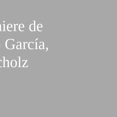
iere de
 García,
cholz