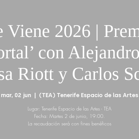
 Viene 2026 | Prem
ortal’ con Alejandro
sa Riott y Carlos S
mar, 02 jun
  |  
(TEA) Tenerife Espacio de las Artes
Lugar: Tenerife Espacio de las Artes - TEA
Fecha: Martes 2 de junio, 19:00.
La recaudación será con fines benéficos