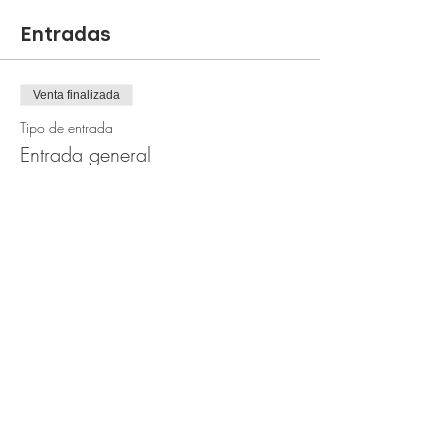
Entradas
Venta finalizada
Tipo de entrada
Entrada general
Leer más
Precio
3,00 €
+0,08 € de comisión de servicio de entradas
Compartir este evento