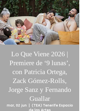
Lo Que Viene 2026 |
Premiere de ‘9 lunas’,
con Patricia Ortega,
Zack Gómez-Rolls,
Jorge Sanz y Fernando
Guallar
mar, 02 jun
  |  
(TEA) Tenerife Espacio
de las Artes