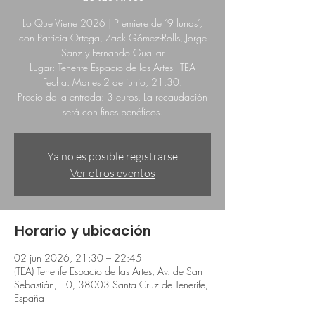
Lo Que Viene 2026 | Premiere de ‘9 lunas’,
con Patricia Ortega, Zack Gómez-Rolls, Jorge
Sanz y Fernando Guallar
Lugar: Tenerife Espacio de las Artes - TEA
Fecha: Martes 2 de junio, 21:30.
Precio de la entrada: 3 euros. La recaudación
será con fines benéficos.
Ya no es posible registrarse
Ver otros eventos
Horario y ubicación
02 jun 2026, 21:30 – 22:45
(TEA) Tenerife Espacio de las Artes, Av. de San
Sebastián, 10, 38003 Santa Cruz de Tenerife,
España