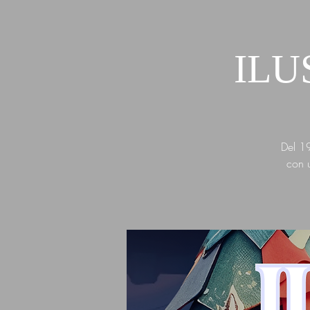
ILU
Del 19
con u