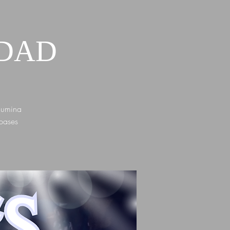
IDAD
ilumina
 pases