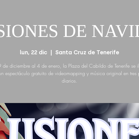
SIONES DE NAV
lun, 22 dic
  |  
Santa Cruz de Tenerife
 de diciembre al 4 de enero, la Plaza del Cabildo de Tenerife se 
n espectáculo gratuito de videomapping y música original en tres
diarios.