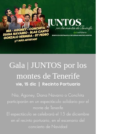
Gala | JUNTOS por los
montes de Tenerife
vie, 15 dic
  |  
Recinto Portuario
Nia, Agoney, Diana Navarro o Conchita
participarán en un espectáculo solidario por el
monte de Tenerife
El espectáculo se celebrará el 15 de diciembre
en el recinto portuario, en el escenario del