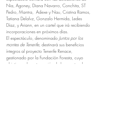
Nia, Agoney, Diana Navarro, Conchita, ST 
Pedro, Mantra,  Adexe y Nau, Cristina Ramos, 
Tatiana Delalvz, Gonzalo Hermida, Ledes 
Díaz, y Ariann, en un cartel que irá recibiendo 
incorporaciones en próximos días.
El espectáculo, denominado 
Juntos por los 
montes de Tenerife
, destinará sus beneficios 
íntegros al proyecto Tenerife Renace, 
gestionado por la Fundación Foresta, cuyo 
objetivo es la restauración de los montes de 
Tenerife. Se trata de concienciar a la 
población de la importancia de colaborar con 
la conservación y mejora de la isla a través de 
una acción que, al mismo tiempo, les 
proporciona una noche de entretenimiento.
Las entradas…
LEER MÁS >