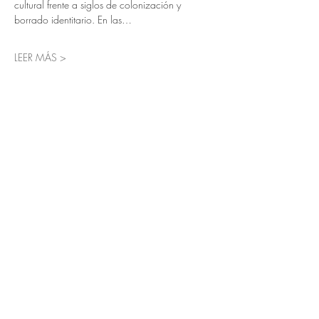
cultural frente a siglos de colonización y 
borrado identitario. En las…
LEER MÁS >
Entradas
Entradas agotadas
Tipo de entrada
GENERAL
Leer más
Precio
0,00 €
Este evento está agotado