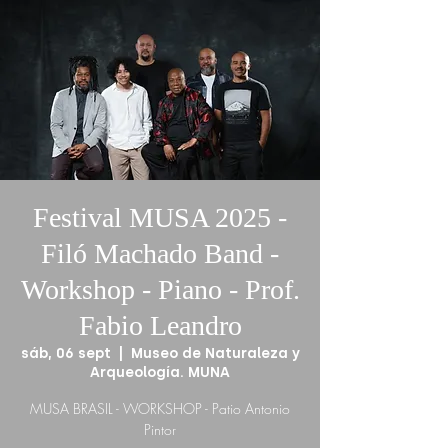
Festival MUSA 2025 -
Filó Machado Band -
Workshop - Piano - Prof.
Fabio Leandro
sáb, 06 sept
  |  
Museo de Naturaleza y
Arqueología. MUNA
MUSA BRASIL - WORKSHOP - Patio Antonio
Pintor