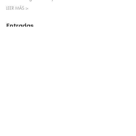
LEER MÁS >
Entradas
Entradas agotadas
Tipo de entrada
GENERAL
Leer más
Precio
0,00 €
Este evento está agotado