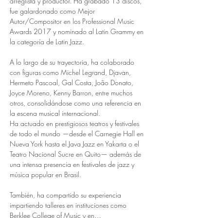
arreglista y productor. Ha grabado 13 discos, 
fue galardonado como Mejor 
Autor/Compositor en los Professional Music 
Awards 2017 y nominado al Latin Grammy en 
la categoría de Latin Jazz.
A lo largo de su trayectoria, ha colaborado 
con figuras como Michel Legrand, Djavan, 
Hermeto Pascoal, Gal Costa, João Donato, 
Joyce Moreno, Kenny Barron, entre muchos 
otros, consolidándose como una referencia en 
la escena musical internacional.
Ha actuado en prestigiosos teatros y festivales 
de todo el mundo —desde el Carnegie Hall en 
Nueva York hasta el Java Jazz en Yakarta o el 
Teatro Nacional Sucre en Quito— además de 
una intensa presencia en festivales de jazz y 
música popular en Brasil.
También, ha compartido su experiencia 
impartiendo talleres en instituciones como 
Berklee College of Music y en…