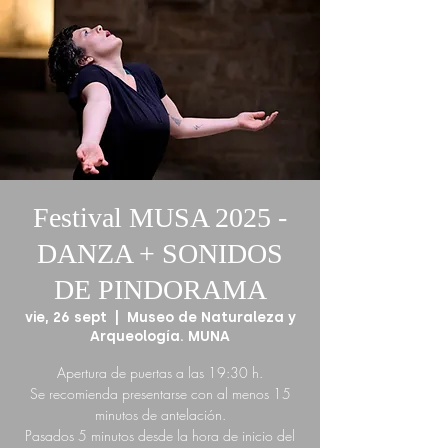
Festival MUSA 2025 -
DANZA + SONIDOS
DE PINDORAMA
vie, 26 sept
  |  
Museo de Naturaleza y
Arqueología. MUNA
Apertura de puertas a las 19:30 h.
Se recomienda presentarse con al menos 15
minutos de antelación.
Pasados 5 minutos desde la hora de inicio del