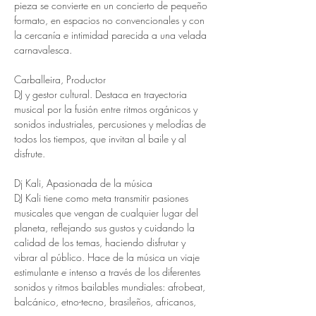
pieza se convierte en un concierto de pequeño 
formato, en espacios no convencionales y con 
la cercanía e intimidad parecida a una velada 
carnavalesca. 
Carballeira, Productor 
DJ y gestor cultural. Destaca en trayectoria 
musical por la fusión entre ritmos orgánicos y 
sonidos industriales, percusiones y melodías de 
todos los tiempos, que invitan al baile y al 
disfrute. 
Dj Kali, Apasionada de la música 
DJ Kali tiene como meta transmitir pasiones 
musicales que vengan de cualquier lugar del 
planeta, reflejando sus gustos y cuidando la 
calidad de los temas, haciendo disfrutar y 
vibrar al público. Hace de la música un viaje 
estimulante e intenso a través de los diferentes 
sonidos y ritmos bailables mundiales: afrobeat, 
balcánico, etno-tecno, brasileños, africanos, 