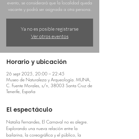
evento, se considerará que la localidad queda
vacante y podrá ser asignada a otra persona.
Ya no es posible registrarse
Ver otros eventos
Horario y ubicación
26 sept 2025, 20:00 – 22:45
Museo de Naturaleza y Arqueología. MUNA,
C. Fuente Morales, s/n, 38003 Santa Cruz de
Tenerife, España
El espectáculo
Natalia Fernandes, El Carnaval no es alegre.
Explorando una nueva relación entre la 
bailarina, la coreográfica y el público, la 