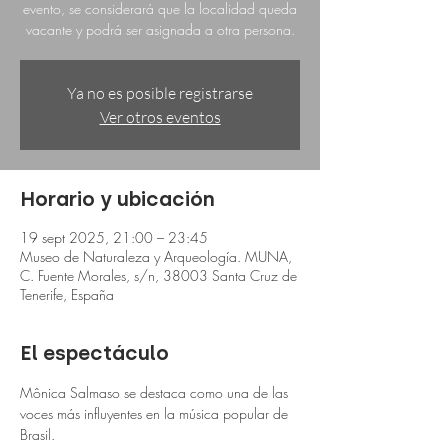
evento, se considerará que la localidad queda
vacante y podrá ser asignada a otra persona.
Ya no es posible registrarse
Ver otros eventos
Horario y ubicación
19 sept 2025, 21:00 – 23:45
Museo de Naturaleza y Arqueología. MUNA,
C. Fuente Morales, s/n, 38003 Santa Cruz de
Tenerife, España
El espectáculo
Mônica Salmaso se destaca como una de las 
voces más influyentes en la música popular de 
Brasil. 