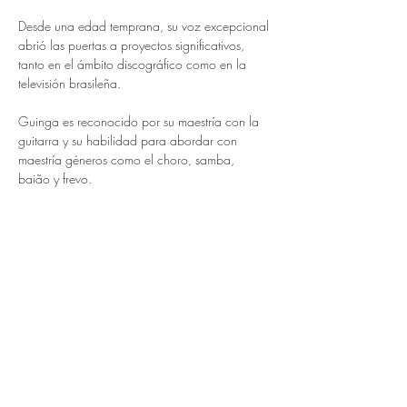
Desde una edad temprana, su voz excepcional 
abrió las puertas a proyectos significativos, 
tanto en el ámbito discográfico como en la 
televisión brasileña. 
Guinga es reconocido por su maestría con la 
guitarra y su habilidad para abordar con 
maestría géneros como el choro, samba, 
baião y frevo.
Entradas
Entradas agotadas
Precio
0,00 €