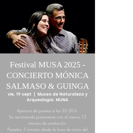
Festival MUSA 2025 -
CONCIERTO MÓNICA
SALMASO & GUINGA
vie, 19 sept
  |  
Museo de Naturaleza y
Arqueología. MUNA
Apertura de puertas a las 20:30 h.
Se recomienda presentarse con al menos 15
minutos de antelación.
Pasados 5 minutos desde la hora de inicio del