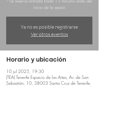
*Se reserva entrada hasta 15 minutos antes del
inicio de la sesión
Ya no es posible registrarse
Ver otros eventos
Horario y ubicación
10 jul 2025, 19:30
(TEA) Tenerife Espacio de las Artes, Av. de San
Sebastián, 10, 38003 Santa Cruz de Tenerife,
España
Compartir este evento