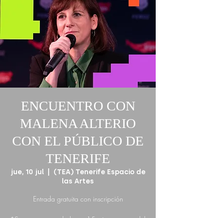
ENCUENTRO CON
MALENA ALTERIO
CON EL PÚBLICO DE
TENERIFE
jue, 10 jul
  |  
(TEA) Tenerife Espacio de
las Artes
Entrada gratuita con inscripción