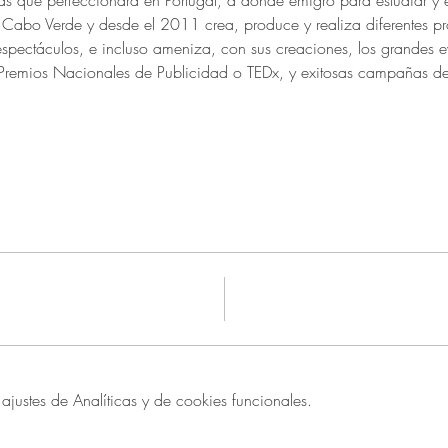
ivas que perfeccionará en Portugal, a donde emigró para estudiar y 
Cabo Verde y desde el 2011 crea, produce y realiza diferentes pro
espectáculos, e incluso ameniza, con sus creaciones, los grandes e
Premios Nacionales de Publicidad o TEDx, y exitosas campañas de 
ustes de Analíticas y de cookies funcionales.