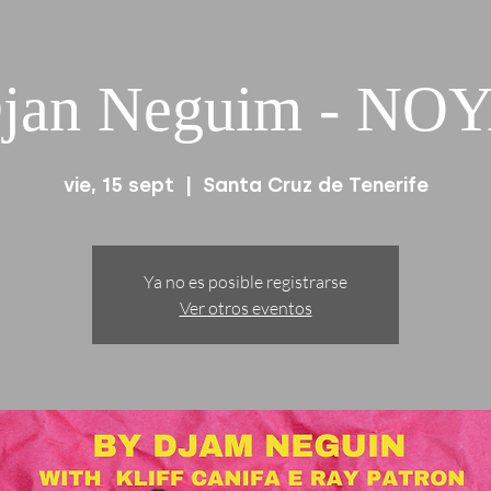
jan Neguim - NO
vie, 15 sept
  |  
Santa Cruz de Tenerife
Ya no es posible registrarse
Ver otros eventos