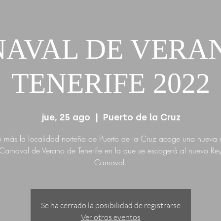
AVAL DE VERA
TENERIFE 2022
jue, 25 ago
  |  
Puerto de la Cruz
 más la localidad norteña de Puerto de la Cruz acoge una nueva 
 Carnaval de Verano de Tenerife en la que se escogerá al nuevo Rey
Carnaval.
Se ha cerrado la posibilidad de registrarse
Ver otros eventos