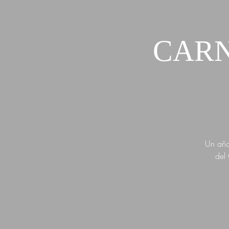
CARN
Un año
del