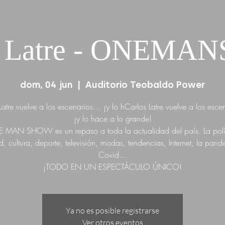
s Latre - ONEM
dom, 04 jun
  |  
Auditorio Teobaldo Power
Latre vuelve a los escenarios… ¡y lo hCarlos Latre vuelve a los esc
¡y lo hace a lo grande!
MAN SHOW es un repaso a toda la actualidad del país. La polí
, cultura, deporte, televisión, modas, tendencias, Internet, la pand
Covid…
¡TODO EN UN ESPECTÁCULO ÚNICO!
Ya no es posible registrarse
Ver otros eventos