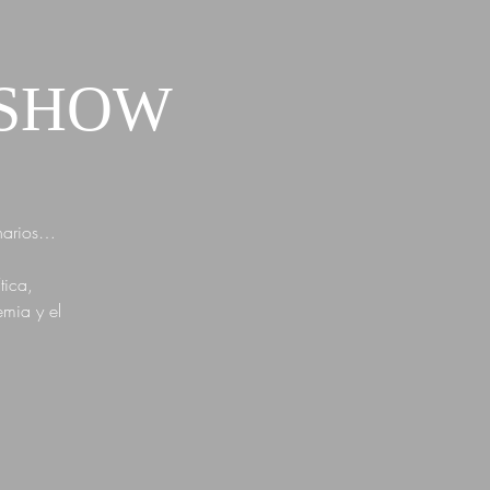
ANSHOW
enarios…
tica,
emia y el