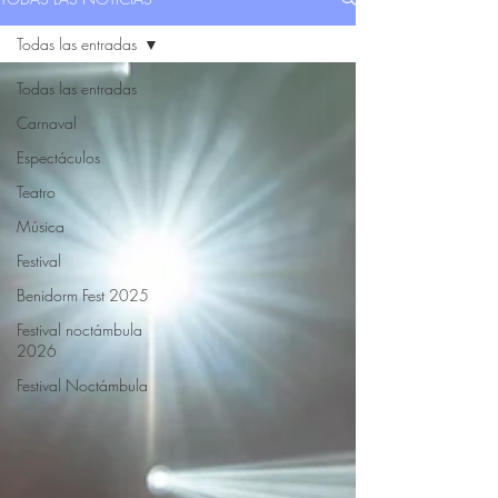
Todas las entradas
Todas las entradas
Carnaval
Espectáculos
Teatro
Música
Festival
Benidorm Fest 2025
Festival noctámbula
2026
Festival Noctámbula