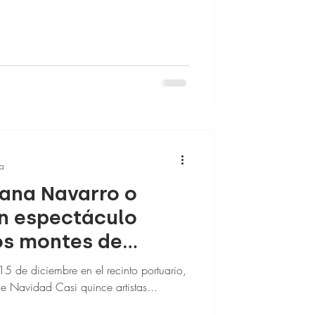
ra
iana Navarro o
un espectáculo
los montes de
 15 de diciembre en el recinto portuario,
de Navidad Casi quince artistas...