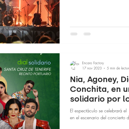
Encaro Factory
17 nov 2023
5 min de lectu
Nia, Agoney, D
Conchita, en 
solidario por 
Tenerife
El espectáculo se celebrará el
en el escenario del concierto 