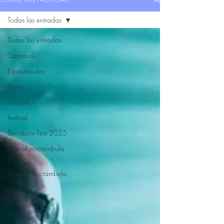
Todas las entradas
Todas las entradas
Carnaval
Espectáculos
Teatro
Música
Festival
Benidorm Fest 2025
Festival noctámbula
2026
Festival Noctámbula