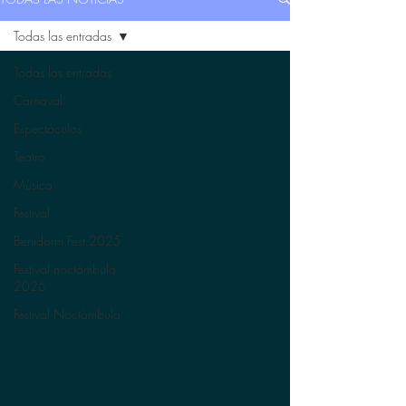
Todas las entradas
Todas las entradas
Carnaval
Espectáculos
Teatro
Música
Festival
Benidorm Fest 2025
Festival noctámbula
2026
Festival Noctámbula