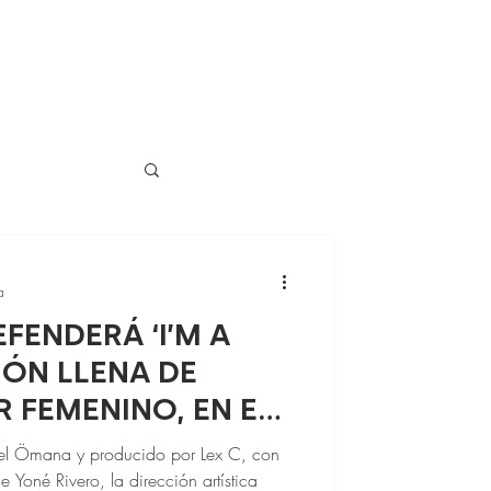
a
FENDERÁ ‘I’M A
IÓN LLENA DE
 FEMENINO, EN EL
T
el Ömana y producido por Lex C, con
Yoné Rivero, la dirección artística