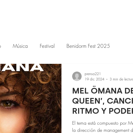
o
Música
Festival
Benidorm Fest 2025
prensa221
19 dic 2024
3 min de lectur
MEL ÖMANA DE
QUEEN’, CANC
RITMO Y PODER
BENIDORM FES
El tema está compuesto por M
la dirección de management de 