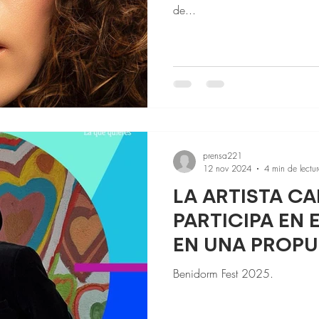
de...
prensa221
12 nov 2024
4 min de lectu
LA ARTISTA C
PARTICIPA EN 
EN UNA PROPU
LA MANO DE 
Benidorm Fest 2025.