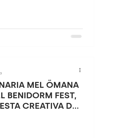
ra
ANARIA MEL ÖMANA
EL BENIDORM FEST,
ESTA CREATIVA DE
ENCARO FACTORY