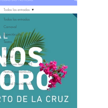
Todas las entradas
Todas las entradas
Carnaval
Espectáculos
Teatro
Música
Festival
Benidorm Fest 2025
Festival noctámbula
2026
Festival Noctámbula