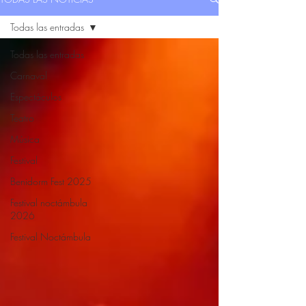
Todas las entradas
Todas las entradas
Carnaval
Espectáculos
Teatro
Música
Festival
Benidorm Fest 2025
Festival noctámbula
2026
Festival Noctámbula