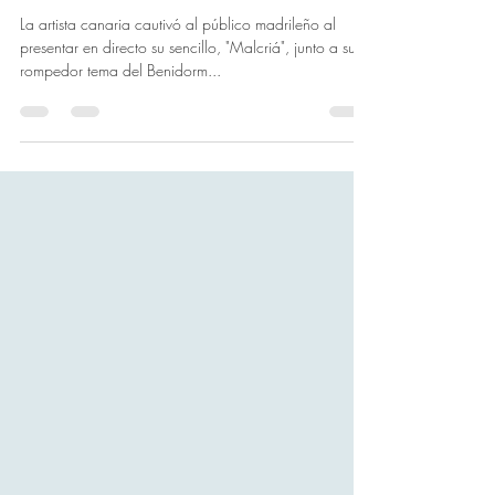
2025 en Madrid
La artista canaria cautivó al público madrileño al
presentar en directo su sencillo, "Malcriá", junto a su
rompedor tema del Benidorm...