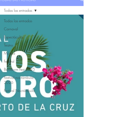
Todas las entradas
Todas las entradas
Carnaval
Espectáculos
Teatro
Música
Festival
Benidorm Fest 2025
Festival noctámbula
2026
Festival Noctámbula