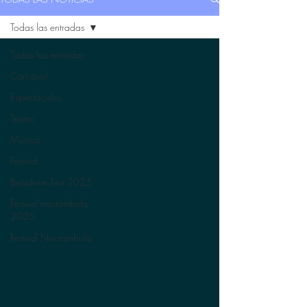
Todas las entradas
Todas las entradas
Carnaval
Espectáculos
Teatro
Música
Festival
Benidorm Fest 2025
Festival noctámbula
2026
Festival Noctámbula