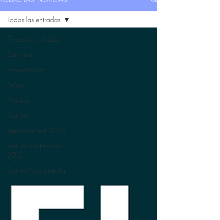
Todas las entradas
Todas las entradas
Carnaval
Espectáculos
Teatro
Música
Festival
Benidorm Fest 2025
Festival noctámbula
2026
Festival Noctámbula