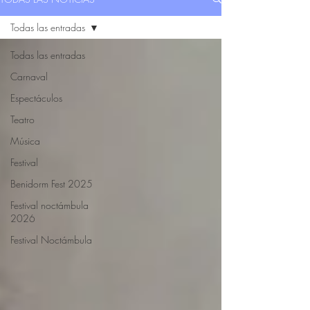
Todas las entradas
Todas las entradas
Carnaval
Espectáculos
Teatro
Música
Festival
Benidorm Fest 2025
Festival noctámbula
2026
Festival Noctámbula