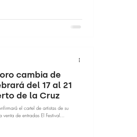
aoro cambia de
brará del 17 al 21
erto de la Cruz
firmará el cartel de artistas de su
a venta de entradas El Festival...