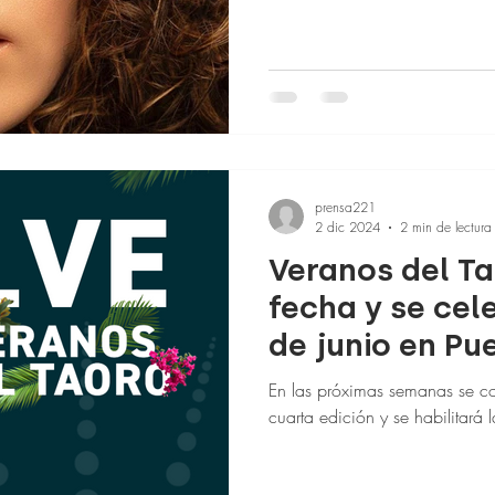
prensa221
2 dic 2024
2 min de lectura
Veranos del T
fecha y se cele
de junio en Pu
En las próximas semanas se con
cuarta edición y se habilitará l