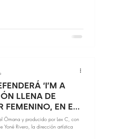
a
FENDERÁ ‘I’M A
IÓN LLENA DE
 FEMENINO, EN EL
T
el Ömana y producido por Lex C, con
Yoné Rivero, la dirección artística