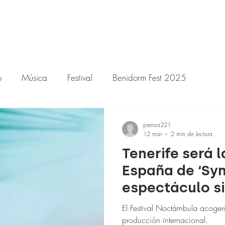
o
Música
Festival
Benidorm Fest 2025
prensa221
12 mar
2 min de lectura
Tenerife será 
España de ‘Sym
espectáculo si
Tomorrowland
El Festival Noctámbula acoger
producción internacional.