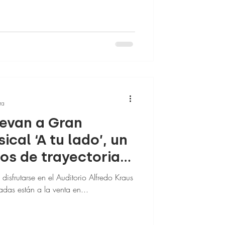
ra
levan a Gran
cal ‘A tu lado’, un
os de trayectoria
 disfrutarse en el Auditorio Alfredo Kraus
e octubre Las entradas están a la venta en...