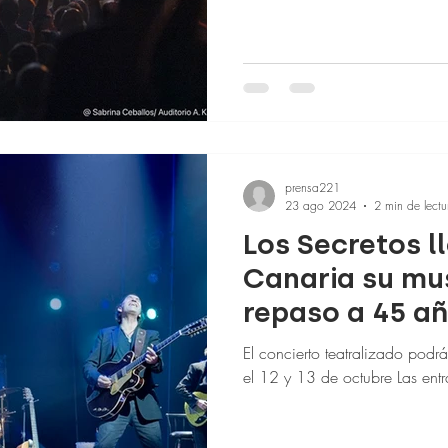
prensa221
23 ago 2024
2 min de lectu
Los Secretos l
Canaria su musi
repaso a 45 añ
musical y vital
El concierto teatralizado podrá
el 12 y 13 d