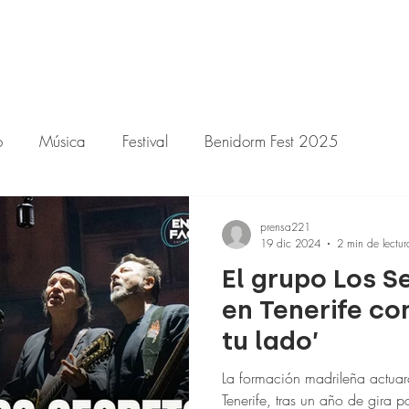
o
Música
Festival
Benidorm Fest 2025
prensa221
19 dic 2024
2 min de lectur
El grupo Los S
en Tenerife co
tu lado’
La formación madrileña actuará
Tenerife, tras un año de gira 